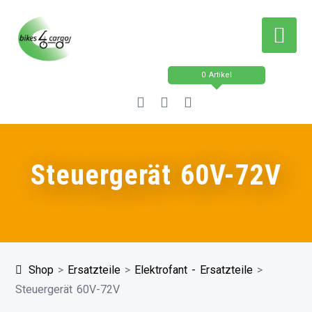
Zum
Inhalt
springen
0 Artikel
Steuergerät 60V-72V
Shop
>
Ersatzteile
>
Elektrofant - Ersatzteile
>
Steuergerät 60V-72V