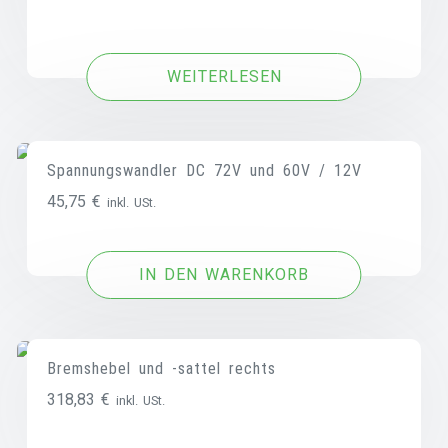
aria-
describedby="woocommerce_loop_add_to_cart_link_de
WEITERLESEN
Spannungswandler DC 72V und 60V / 12V
aria-
45,75
€
inkl. USt.
describedby="woocommerce_loop_add_to
IN DEN WARENKORB
Bremshebel und -sattel rechts
aria-
318,83
€
inkl. USt.
describedby="woocommerce_loop_add_